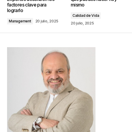
factores clave para
mismo
lograrlo
Comentario
*
Calidad de Vida
Management
20 julio, 2025
20 julio, 2025
Your Name
*
Your E-mail
*
Guarda mi nombre, correo electrónico y web en
este navegador para la próxima vez que
comente.
Este sitio esta protegido por
reCAPTCHA y la
Política de
privacidad
y los
Términos del servicio