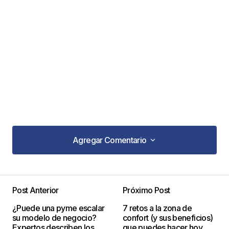
Agregar Comentario
Agregar Comentario
Post Anterior
Próximo Post
Tu dirección de correo electrónico no será
¿Puede una pyme escalar
7 retos a la zona de
publicada.
Los campos obligatorios están
su modelo de negocio?
confort (y sus beneficios)
marcados con
*
Expertos describen los
que puedes hacer hoy