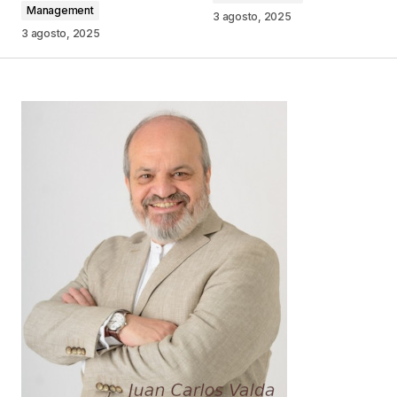
Management
Comentario
*
3 agosto, 2025
3 agosto, 2025
Your Name
*
Your E-mail
*
Guarda mi nombre, correo electrónico y web en
este navegador para la próxima vez que
comente.
Este sitio esta protegido por
reCAPTCHA y la
Política de
privacidad
y los
Términos del servicio
de Google
se aplican.