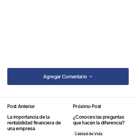
Agregar Comentario
Agregar Comentario
Post Anterior
Próximo Post
Tu dirección de correo electrónico no será
La importancia de la
¿Conoces las preguntas
publicada.
Los campos obligatorios están
rentabilidad financiera de
que hacen la diferencia?
marcados con
*
una empresa
Calidad de Vida