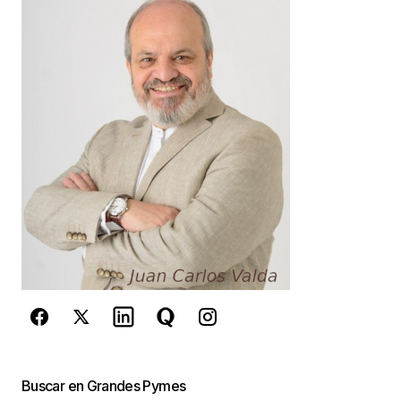
Your Name
*
Your E-mail
*
Guarda mi nombre, correo electrónico y web en
este navegador para la próxima vez que
comente.
Este sitio esta protegido por
reCAPTCHA y la
Política de
privacidad
y los
Términos del servicio
de Google
se aplican.
Enviar Comentario
Buscar en Grandes Pymes