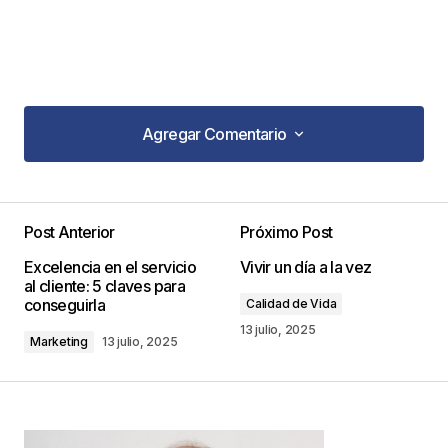
Agregar Comentario
Agregar Comentario
Post Anterior
Próximo Post
Tu dirección de correo electrónico no será
Excelencia en el servicio
Vivir un día a la vez
publicada.
Los campos obligatorios están
al cliente: 5 claves para
marcados con
*
conseguirla
Calidad de Vida
13 julio, 2025
Marketing
13 julio, 2025
Comentario
*