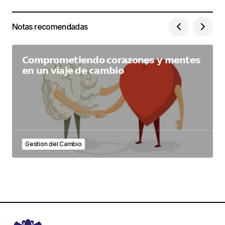
Notas recomendadas
𝗖𝗼𝗺𝗽𝗿𝗼𝗺𝗲𝘁𝗶𝗲𝗻𝗱𝗼 𝗰𝗼𝗿𝗮𝘇𝗼𝗻𝗲𝘀 𝘆 𝗺𝗲𝗻𝘁𝗲𝘀
𝗲𝗻 𝘂𝗻 𝘃𝗶𝗮𝗷𝗲 𝗱𝗲 𝗰𝗮𝗺𝗯𝗶𝗼
Gestion del Cambio