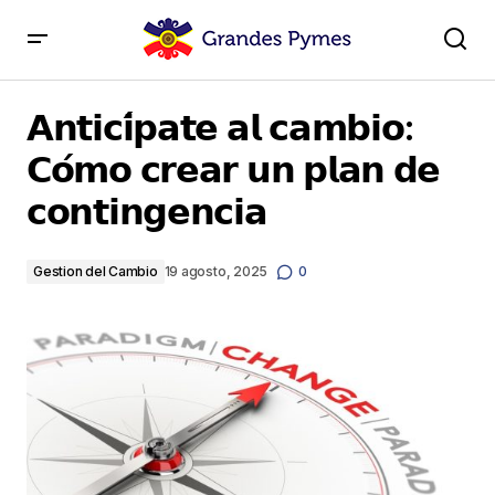
𝗔𝗻𝘁𝗶𝗰𝗶́𝗽𝗮𝘁𝗲 𝗮𝗹 𝗰𝗮𝗺𝗯𝗶𝗼: 𝗖𝗼́𝗺𝗼 𝗰𝗿𝗲𝗮𝗿 𝘂𝗻 𝗽𝗹𝗮𝗻 𝗱𝗲
𝗰𝗼𝗻𝘁𝗶𝗻𝗴𝗲𝗻𝗰𝗶𝗮
𝗔𝗻𝘁𝗶𝗰𝗶́𝗽𝗮𝘁𝗲 𝗮𝗹 𝗰𝗮𝗺𝗯𝗶𝗼:
𝗖𝗼́𝗺𝗼 𝗰𝗿𝗲𝗮𝗿 𝘂𝗻 𝗽𝗹𝗮𝗻 𝗱𝗲
𝗰𝗼𝗻𝘁𝗶𝗻𝗴𝗲𝗻𝗰𝗶𝗮
Gestion del Cambio
19 agosto, 2025
0