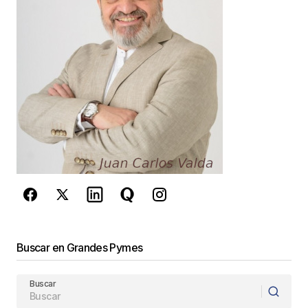
Guarda mi nombre, correo electrónico y web en
este navegador para la próxima vez que
comente.
Este sitio esta protegido por
reCAPTCHA y la
Política de
privacidad
y los
Términos del servicio
de Google
se aplican.
Enviar Comentario
Buscar en Grandes Pymes
Buscar