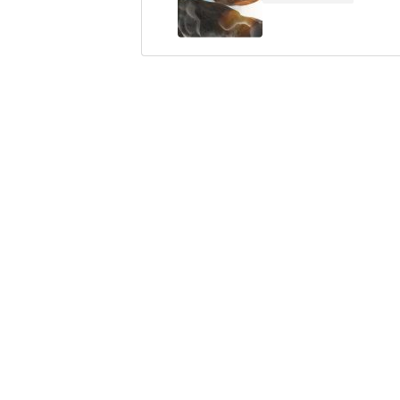
Comentario
*
Your Name
*
Guarda mi nombre, correo electrón
este navegador para la próxima v
Este sitio esta protegido 
los
Términos del servicio d
Enviar Comentario