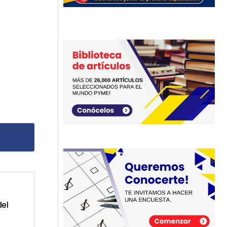
dos
del