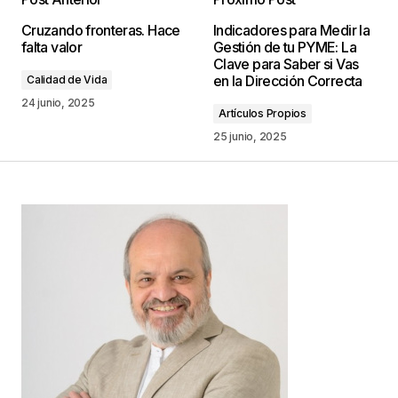
Tu dirección de correo electrónico no será
Cruzando fronteras. Hace
Indicadores para Medir la
publicada.
Los campos obligatorios están
falta valor
Gestión de tu PYME: La
marcados con
*
Clave para Saber si Vas
en la Dirección Correcta
Calidad de Vida
Comentario
*
24 junio, 2025
Artículos Propios
25 junio, 2025
Your Name
*
Your E-mail
*
Guarda mi nombre, correo electrónico y web en
este navegador para la próxima vez que
comente.
Este sitio esta protegido por