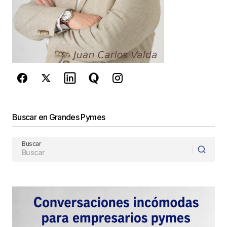
reCAPTCHA y la
Política de
privacidad
y los
Términos del servicio
de Google
se aplican.
Enviar Comentario
Buscar en Grandes Pymes
Buscar