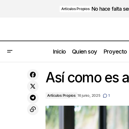
No hace falta s
Artículos Propios
Inicio
Quien soy
Proyecto
¡Que el miedo y la frustración no te
impidan distinguir el bosque de los
Así como es a
árboles!
Artículos Propios
16 junio, 2025
1