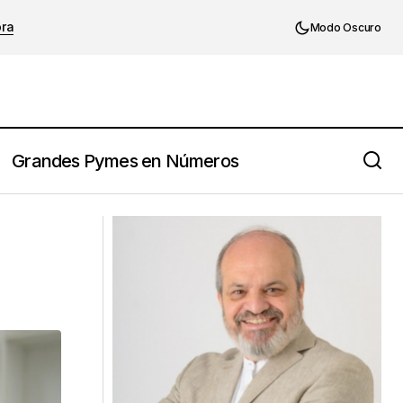
ora
Modo Oscuro
Grandes Pymes en Números
Las falacias lógicas: falsos argumentos
que pueden llevar a tu empresa
familiar al desastre