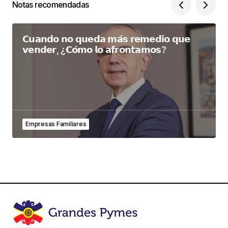
Notas recomendadas
𝗖𝘂𝗮𝗻𝗱𝗼 𝗻𝗼 𝗾𝘂𝗲𝗱𝗮 𝗺𝗮́𝘀 𝗿𝗲𝗺𝗲𝗱𝗶𝗼 𝗾𝘂𝗲
𝘃𝗲𝗻𝗱𝗲𝗿, ¿𝗖𝗼́𝗺𝗼 𝗹𝗼 𝗮𝗳𝗿𝗼𝗻𝘁𝗮𝗺𝗼𝘀?
Empresas Familiares