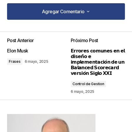
Agregar Comentario
Agregar Comentario
Post Anterior
Próximo Post
Tu dirección de correo electrónico no será
Elon Musk
𝗘𝗿𝗿𝗼𝗿𝗲𝘀 𝗰𝗼𝗺𝘂𝗻𝗲𝘀 𝗲𝗻 𝗲𝗹
publicada.
Los campos obligatorios están
𝗱𝗶𝘀𝗲𝗻̃𝗼 𝗲
marcados con
*
𝗶𝗺𝗽𝗹𝗲𝗺𝗲𝗻𝘁𝗮𝗰𝗶𝗼́𝗻 𝗱𝗲 𝘂𝗻
Frases
6 mayo, 2025
𝗕𝗮𝗹𝗮𝗻𝗰𝗲𝗱 𝗦𝗰𝗼𝗿𝗲𝗰𝗮𝗿𝗱
𝘃𝗲𝗿𝘀𝗶𝗼́𝗻 𝗦𝗶𝗴𝗹𝗼 𝗫𝗫𝗜
Comentario
*
Control de Gestion
6 mayo, 2025
Your Name
*
Your E-mail
*