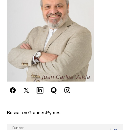
Guarda mi nombre, correo electrónico y web en
este navegador para la próxima vez que
comente.
Este sitio esta protegido por
reCAPTCHA y la
Política de
privacidad
y los
Términos del servicio
de Google
se aplican.
Enviar Comentario
Buscar en Grandes Pymes
Buscar