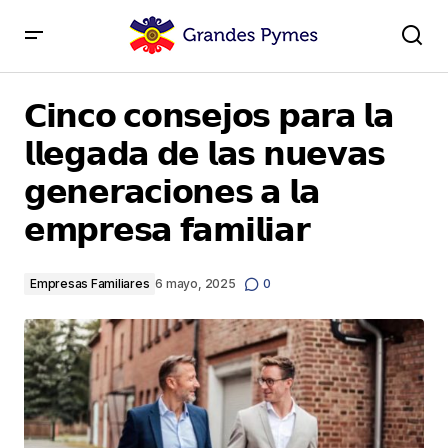
𝗖𝗶𝗻𝗰𝗼 𝗰𝗼𝗻𝘀𝗲𝗷𝗼𝘀 𝗽𝗮𝗿𝗮 𝗹𝗮 𝗹𝗹𝗲𝗴𝗮𝗱𝗮 𝗱𝗲 𝗹𝗮𝘀 𝗻𝘂𝗲𝘃𝗮𝘀
𝗴𝗲𝗻𝗲𝗿𝗮𝗰𝗶𝗼𝗻𝗲𝘀 𝗮 𝗹𝗮 𝗲𝗺𝗽𝗿𝗲𝘀𝗮 𝗳𝗮𝗺𝗶𝗹𝗶𝗮𝗿
𝗖𝗶𝗻𝗰𝗼 𝗰𝗼𝗻𝘀𝗲𝗷𝗼𝘀 𝗽𝗮𝗿𝗮 𝗹𝗮
𝗹𝗹𝗲𝗴𝗮𝗱𝗮 𝗱𝗲 𝗹𝗮𝘀 𝗻𝘂𝗲𝘃𝗮𝘀
𝗴𝗲𝗻𝗲𝗿𝗮𝗰𝗶𝗼𝗻𝗲𝘀 𝗮 𝗹𝗮
𝗲𝗺𝗽𝗿𝗲𝘀𝗮 𝗳𝗮𝗺𝗶𝗹𝗶𝗮𝗿
Empresas Familiares
6 mayo, 2025
0