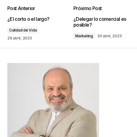
Post Anterior
Próximo Post
Tu dirección de correo electrónico no será
¿El corto o el largo?
¿Delegar lo comercial es
publicada.
Los campos obligatorios están
posible?
marcados con
*
Calidad de Vida
Marketing
30 abril, 2025
29 abril, 2025
Comentario
*
Your Name
*
Your E-mail
*
Guarda mi nombre, correo electrónico y web en
este navegador para la próxima vez que
comente.