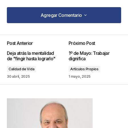
Agregar Comentario
Agregar Comentario
Post Anterior
Próximo Post
Tu dirección de correo electrónico no será
Deja atrás la mentalidad
1º de Mayo: Trabajar
publicada.
Los campos obligatorios están
de "fingir hasta lograrlo"
dignifica
marcados con
*
Calidad de Vida
Artículos Propios
Comentario
*
30 abril, 2025
1 mayo, 2025
Your Name
*