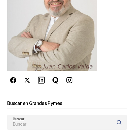
Your E-mail
*
Guarda mi nombre, correo electrónico y web en
este navegador para la próxima vez que
comente.
Este sitio esta protegido por
reCAPTCHA y la
Política de
privacidad
y los
Términos del servicio
de Google
se aplican.
Enviar Comentario
Buscar en Grandes Pymes
Buscar