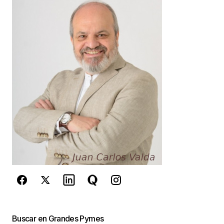
Your E-mail
*
Guarda mi nombre, correo electrónico y web en
este navegador para la próxima vez que
comente.
Este sitio esta protegido por
reCAPTCHA y la
Política de
privacidad
y los
Términos del servicio
de Google
se aplican.
Enviar Comentario
Buscar en Grandes Pymes