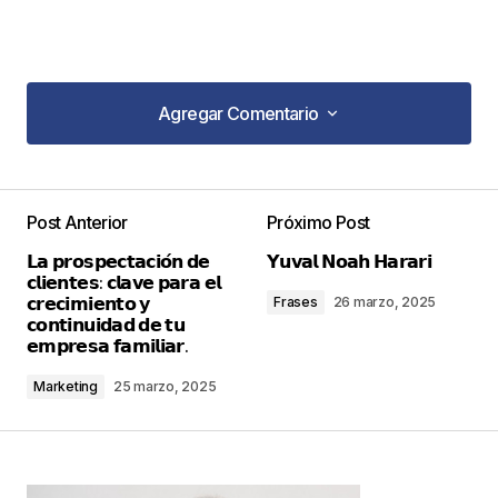
Agregar Comentario
Agregar Comentario
Post Anterior
Próximo Post
Tu dirección de correo electrónico no será
𝗟𝗮 𝗽𝗿𝗼𝘀𝗽𝗲𝗰𝘁𝗮𝗰𝗶𝗼́𝗻 𝗱𝗲
𝗬𝘂𝘃𝗮𝗹 𝗡𝗼𝗮𝗵 𝗛𝗮𝗿𝗮𝗿𝗶
publicada.
Los campos obligatorios están
𝗰𝗹𝗶𝗲𝗻𝘁𝗲𝘀: 𝗰𝗹𝗮𝘃𝗲 𝗽𝗮𝗿𝗮 𝗲𝗹
marcados con
*
𝗰𝗿𝗲𝗰𝗶𝗺𝗶𝗲𝗻𝘁𝗼 𝘆
Frases
26 marzo, 2025
𝗰𝗼𝗻𝘁𝗶𝗻𝘂𝗶𝗱𝗮𝗱 𝗱𝗲 𝘁𝘂
𝗲𝗺𝗽𝗿𝗲𝘀𝗮 𝗳𝗮𝗺𝗶𝗹𝗶𝗮𝗿.
Comentario
*
Marketing
25 marzo, 2025
Your Name
*