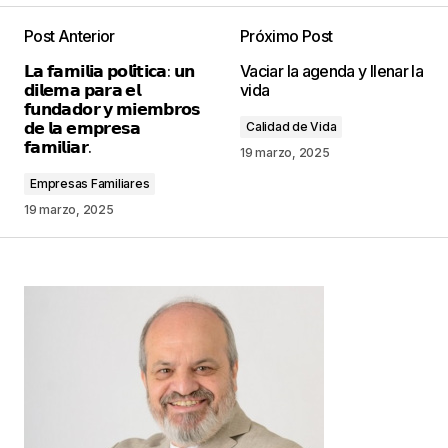
Post Anterior
Próximo Post
Tu dirección de correo electrónico no será
𝗟𝗮 𝗳𝗮𝗺𝗶𝗹𝗶𝗮 𝗽𝗼𝗹𝗶́𝘁𝗶𝗰𝗮: 𝘂𝗻
Vaciar la agenda y llenar la
publicada.
Los campos obligatorios están
𝗱𝗶𝗹𝗲𝗺𝗮 𝗽𝗮𝗿𝗮 𝗲𝗹
vida
marcados con
*
𝗳𝘂𝗻𝗱𝗮𝗱𝗼𝗿 𝘆 𝗺𝗶𝗲𝗺𝗯𝗿𝗼𝘀
𝗱𝗲 𝗹𝗮 𝗲𝗺𝗽𝗿𝗲𝘀𝗮
Calidad de Vida
𝗳𝗮𝗺𝗶𝗹𝗶𝗮𝗿.
Comentario
*
19 marzo, 2025
Empresas Familiares
19 marzo, 2025
Your Name
*
Your E-mail
*
Guarda mi nombre, correo electrónico y web en
este navegador para la próxima vez que
comente.