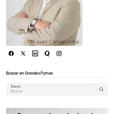
Este sitio esta protegido por
reCAPTCHA y la
Política de
privacidad
y los
Términos del servicio
de Google
se aplican.
Enviar Comentario
Buscar en Grandes Pymes
Buscar