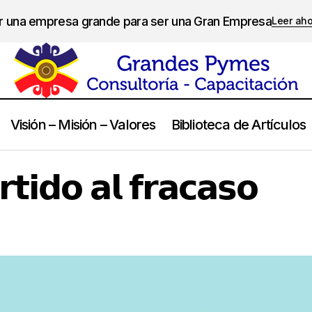
er una empresa grande para ser una Gran Empresa
Leer ah
Visión – Misión – Valores
Biblioteca de Artículos
𝗦𝗮𝗰𝗮𝗻𝗱𝗼 𝗽𝗮𝗿𝘁𝗶𝗱𝗼 𝗮𝗹 𝗳𝗿𝗮𝗰𝗮𝘀𝗼
Emprendedores
𝘁𝗶𝗱𝗼 𝗮𝗹 𝗳𝗿𝗮𝗰𝗮𝘀𝗼