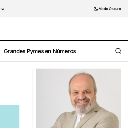
ora
Modo Oscuro
Grandes Pymes en Números
Pymes: el tema no es crecer sino
cómo