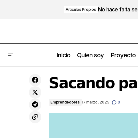
No hace falta s
Artículos Propios
Inicio
Quien soy
Proyecto
𝗥𝗼𝗯𝗲𝗿𝘁 𝗞𝗶𝘆𝗼𝘀𝗮𝗸𝗶
𝗦𝗮𝗰𝗮𝗻𝗱𝗼 𝗽𝗮𝗿
Emprendedores
17 marzo, 2025
0