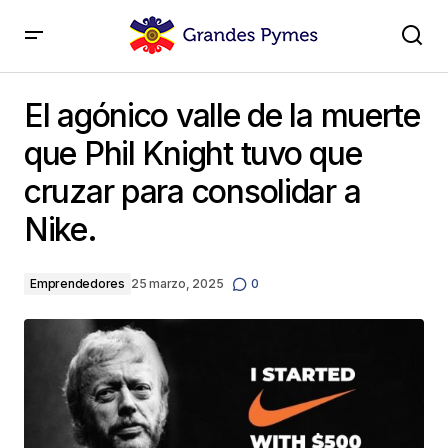
El agónico valle de la muerte que Phil Knight tuvo que
cruzar para consolidar a Nike.
El agónico valle de la muerte
que Phil Knight tuvo que
cruzar para consolidar a
Nike.
Emprendedores
25 marzo, 2025
0