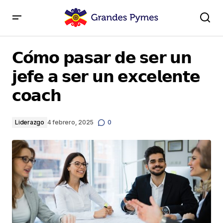
𝗖𝗼́𝗺𝗼 𝗽𝗮𝘀𝗮𝗿 𝗱𝗲 𝘀𝗲𝗿 𝘂𝗻 𝗷𝗲𝗳𝗲 𝗮 𝘀𝗲𝗿 𝘂𝗻 𝗲𝘅𝗰𝗲𝗹𝗲𝗻𝘁𝗲
𝗰𝗼𝗮𝗰𝗵
𝗖𝗼́𝗺𝗼 𝗽𝗮𝘀𝗮𝗿 𝗱𝗲 𝘀𝗲𝗿 𝘂𝗻
𝗷𝗲𝗳𝗲 𝗮 𝘀𝗲𝗿 𝘂𝗻 𝗲𝘅𝗰𝗲𝗹𝗲𝗻𝘁𝗲
𝗰𝗼𝗮𝗰𝗵
Liderazgo
4 febrero, 2025
0