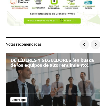
Notas recomendadas
𝗗𝗘 𝗟𝗜́𝗗𝗘𝗥𝗘𝗦 𝗬 𝗦𝗘𝗚𝗨𝗜𝗗𝗢𝗥𝗘𝗦 (𝗲𝗻 𝗯𝘂𝘀𝗰𝗮
𝗱𝗲 𝗹𝗼𝘀 𝗲𝗾𝘂𝗶𝗽𝗼𝘀 𝗱𝗲 𝗮𝗹𝘁𝗼 𝗿𝗲𝗻𝗱𝗶𝗺𝗶𝗲𝗻𝘁𝗼).
Liderazgo