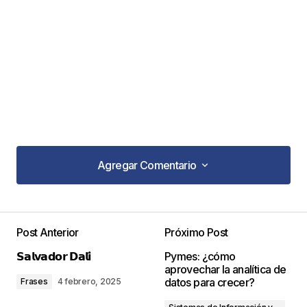
Agregar Comentario
Agregar Comentario
Post Anterior
Próximo Post
Tu dirección de correo electrónico no será
𝗦𝗮𝗹𝘃𝗮𝗱𝗼𝗿 𝗗𝗮𝗹𝗶́
Pymes: ¿cómo
publicada.
Los campos obligatorios están
aprovechar la analítica de
marcados con
*
datos para crecer?
Frases
4 febrero, 2025