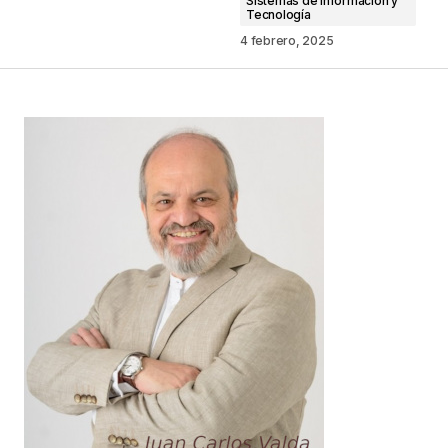
Sistemas de Información y
Comentario
*
Tecnología
4 febrero, 2025
Your Name
*
Your E-mail
*
Guarda mi nombre, correo electrónico y web en
este navegador para la próxima vez que
comente.
Este sitio esta protegido por
reCAPTCHA y la
Política de
privacidad
y los
Términos del servicio
de Google
se aplican.