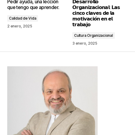
Pedir ayuda, una lección
𝗗𝗲𝘀𝗮𝗿𝗿𝗼𝗹𝗹𝗼
publicada.
Los campos obligatorios están
que tengo que aprender.
𝗢𝗿𝗴𝗮𝗻𝗶𝘇𝗮𝗰𝗶𝗼𝗻𝗮𝗹: 𝗟𝗮𝘀
marcados con
*
𝗰𝗶𝗻𝗰𝗼 𝗰𝗹𝗮𝘃𝗲𝘀 𝗱𝗲 𝗹𝗮
𝗺𝗼𝘁𝗶𝘃𝗮𝗰𝗶𝗼́𝗻 𝗲𝗻 𝗲𝗹
Calidad de Vida
𝘁𝗿𝗮𝗯𝗮𝗷𝗼
Comentario
*
2 enero, 2025
Cultura Organizacional
3 enero, 2025
Your Name
*
Your E-mail
*
Guarda mi nombre, correo electrónico y web en
este navegador para la próxima vez que
comente.
Este sitio esta protegido por
reCAPTCHA y la
Política de