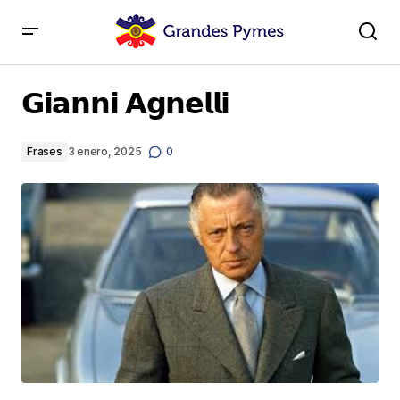
𝗚𝗶𝗮𝗻𝗻𝗶 𝗔𝗴𝗻𝗲𝗹𝗹𝗶
𝗚𝗶𝗮𝗻𝗻𝗶 𝗔𝗴𝗻𝗲𝗹𝗹𝗶
Frases
3 enero, 2025
0