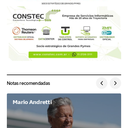
Notas recomendadas
𝗠𝗮𝗿𝗶𝗼 𝗔𝗻𝗱𝗿𝗲𝘁𝘁𝗶