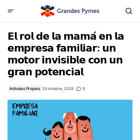
𝗘𝗹 𝗿𝗼𝗹 𝗱𝗲 𝗹𝗮 𝗺𝗮𝗺𝗮́ 𝗲𝗻 𝗹𝗮 𝗲𝗺𝗽𝗿𝗲𝘀𝗮 𝗳𝗮𝗺𝗶𝗹𝗶𝗮𝗿: 𝘂𝗻
𝗺𝗼𝘁𝗼𝗿 𝗶𝗻𝘃𝗶𝘀𝗶𝗯𝗹𝗲 𝗰𝗼𝗻 𝘂𝗻 𝗴𝗿𝗮𝗻 𝗽𝗼𝘁𝗲𝗻𝗰𝗶𝗮𝗹
𝗘𝗹 𝗿𝗼𝗹 𝗱𝗲 𝗹𝗮 𝗺𝗮𝗺𝗮́ 𝗲𝗻 𝗹𝗮
𝗲𝗺𝗽𝗿𝗲𝘀𝗮 𝗳𝗮𝗺𝗶𝗹𝗶𝗮𝗿: 𝘂𝗻
𝗺𝗼𝘁𝗼𝗿 𝗶𝗻𝘃𝗶𝘀𝗶𝗯𝗹𝗲 𝗰𝗼𝗻 𝘂𝗻
𝗴𝗿𝗮𝗻 𝗽𝗼𝘁𝗲𝗻𝗰𝗶𝗮𝗹
Artículos Propios
20 octubre, 2024
0