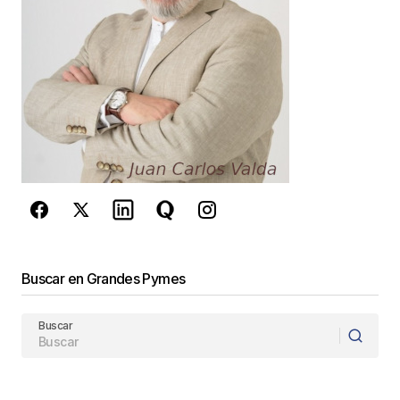
Guarda mi nombre, correo electrónico y web en
este navegador para la próxima vez que
comente.
Este sitio esta protegido por
reCAPTCHA y la
Política de
privacidad
y los
Términos del servicio
de Google
se aplican.
Enviar Comentario
Buscar en Grandes Pymes
Buscar