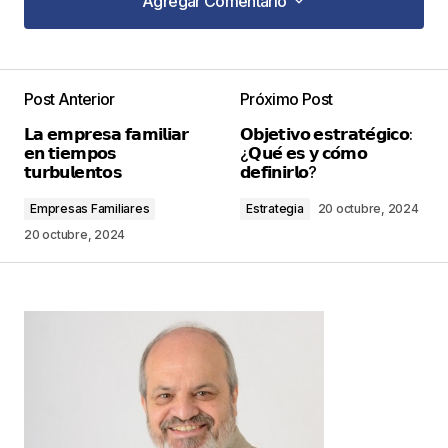
Agregar Comentario
Agregar Comentario
Post Anterior
Próximo Post
Tu dirección de correo electrónico no será
𝗟𝗮 𝗲𝗺𝗽𝗿𝗲𝘀𝗮 𝗳𝗮𝗺𝗶𝗹𝗶𝗮𝗿
𝗢𝗯𝗷𝗲𝘁𝗶𝘃𝗼 𝗲𝘀𝘁𝗿𝗮𝘁𝗲́𝗴𝗶𝗰𝗼:
publicada.
Los campos obligatorios están
𝗲𝗻 𝘁𝗶𝗲𝗺𝗽𝗼𝘀
¿𝗤𝘂𝗲́ 𝗲𝘀 𝘆 𝗰𝗼́𝗺𝗼
marcados con
*
𝘁𝘂𝗿𝗯𝘂𝗹𝗲𝗻𝘁𝗼𝘀
𝗱𝗲𝗳𝗶𝗻𝗶𝗿𝗹𝗼?
Empresas Familiares
Estrategia
20 octubre, 2024
Comentario
*
20 octubre, 2024
Your Name
*
Your E-mail
*