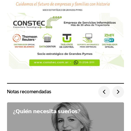
Notas recomendadas
¿𝗤𝘂𝗶𝗲́𝗻 𝗻𝗲𝗰𝗲𝘀𝗶𝘁𝗮 𝘀𝘂𝗲𝗻̃𝗼𝘀?