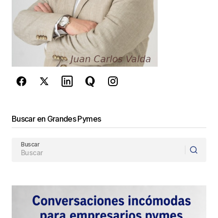
Este sitio esta protegido por
reCAPTCHA y la
Política de
privacidad
y los
Términos del servicio
de Google
se aplican.
Enviar Comentario
Buscar en Grandes Pymes
Buscar