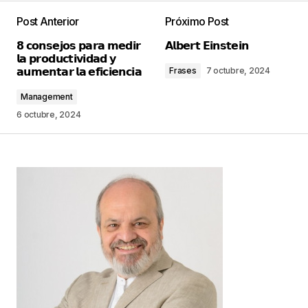
Post Anterior
Próximo Post
Tu dirección de correo electrónico no será
𝟴 𝗰𝗼𝗻𝘀𝗲𝗷𝗼𝘀 𝗽𝗮𝗿𝗮 𝗺𝗲𝗱𝗶𝗿
𝗔𝗹𝗯𝗲𝗿𝘁 𝗘𝗶𝗻𝘀𝘁𝗲𝗶𝗻
publicada.
Los campos obligatorios están
𝗹𝗮 𝗽𝗿𝗼𝗱𝘂𝗰𝘁𝗶𝘃𝗶𝗱𝗮𝗱 𝘆
marcados con
*
𝗮𝘂𝗺𝗲𝗻𝘁𝗮𝗿 𝗹𝗮 𝗲𝗳𝗶𝗰𝗶𝗲𝗻𝗰𝗶𝗮
Frases
7 octubre, 2024
Management
Comentario
*
6 octubre, 2024
Your Name
*
Your E-mail
*
Guarda mi nombre, correo electrónico y web en
este navegador para la próxima vez que
comente.