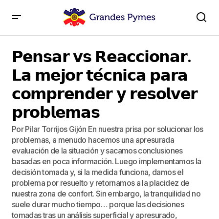
𝗣𝗲𝗻𝘀𝗮𝗿 𝘃𝘀 𝗥𝗲𝗮𝗰𝗰𝗶𝗼𝗻𝗮𝗿. 𝗟𝗮 𝗺𝗲𝗷𝗼𝗿 𝘁𝗲́𝗰𝗻𝗶𝗰𝗮 𝗽𝗮𝗿𝗮
𝗰𝗼𝗺𝗽𝗿𝗲𝗻𝗱𝗲𝗿 𝘆 𝗿𝗲𝘀𝗼𝗹𝘃𝗲𝗿 𝗽𝗿𝗼𝗯𝗹𝗲𝗺𝗮𝘀
𝗣𝗲𝗻𝘀𝗮𝗿 𝘃𝘀 𝗥𝗲𝗮𝗰𝗰𝗶𝗼𝗻𝗮𝗿.
𝗟𝗮 𝗺𝗲𝗷𝗼𝗿 𝘁𝗲́𝗰𝗻𝗶𝗰𝗮 𝗽𝗮𝗿𝗮
𝗰𝗼𝗺𝗽𝗿𝗲𝗻𝗱𝗲𝗿 𝘆 𝗿𝗲𝘀𝗼𝗹𝘃𝗲𝗿
𝗽𝗿𝗼𝗯𝗹𝗲𝗺𝗮𝘀
Por Pilar Torrijos Gijón En nuestra prisa por solucionar los
problemas, a menudo hacemos una apresurada
evaluación de la situación y sacamos conclusiones
basadas en poca información. Luego implementamos la
decisión tomada y, si la medida funciona, damos el
problema por resuelto y retornamos a la placidez de
nuestra zona de confort. Sin embargo, la tranquilidad no
suele durar mucho tiempo… porque las decisiones
tomadas tras un análisis superficial y apresurado,