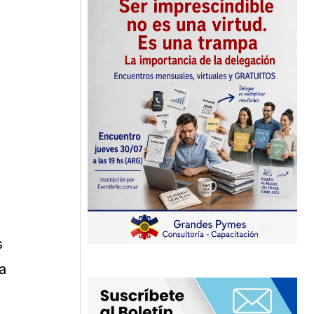
e
s
a