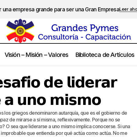
er una empresa grande para ser una Gran Empresa
Leer ah
Visión – Misión – Valores
Biblioteca de Artículos
𝗘𝗹 𝗽𝗿𝗶𝗺𝗲𝗿 𝗱𝗲𝘀𝗮𝗳𝗶́𝗼 𝗱𝗲 𝗹𝗶𝗱𝗲𝗿𝗮𝗿 𝗲𝘀 𝗹𝗶𝗱𝗲𝗿𝗮𝗿𝘀𝗲 𝗮 𝘂𝗻𝗼 𝗺
erazgo
𝘀𝗮𝗳𝗶́𝗼 𝗱𝗲 𝗹𝗶𝗱𝗲𝗿𝗮𝗿
𝗲 𝗮 𝘂𝗻𝗼 𝗺𝗶𝘀𝗺𝗼
os los griegos denominaron autarquía, que es el gobierno de
paz de mirarse a sí misma, reflexivamente. Porque no se
to? O sea que liderarse a uno mismo implica conocerse. Si una
 improbable que entienda por qué actúa como actúa. No me