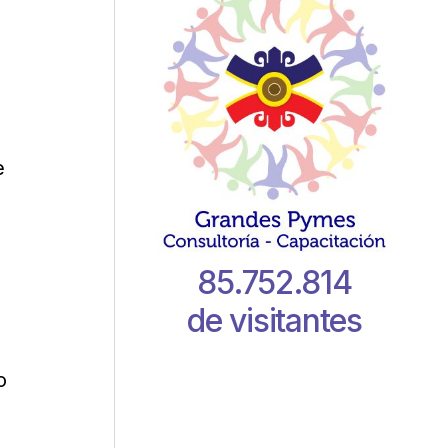
e
85.752.814
de visitantes
o