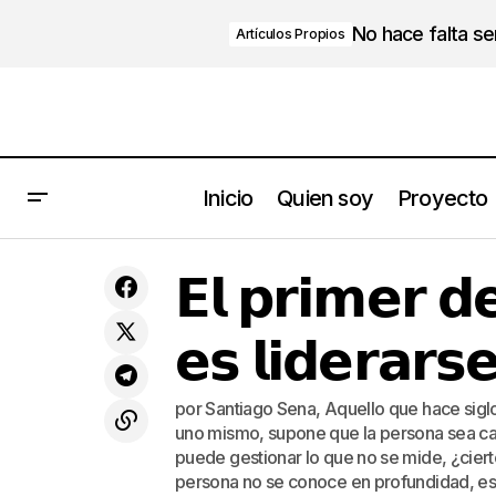
No hace falta s
Artículos Propios
Inicio
Quien soy
Proyecto
𝗖𝗵𝗮𝗿𝗹𝗲𝘀 𝗛𝗮𝗻𝗱𝘆
Lid
𝗘𝗹 𝗽𝗿𝗶𝗺𝗲𝗿 𝗱𝗲
𝗲𝘀 𝗹𝗶𝗱𝗲𝗿𝗮𝗿
por Santiago Sena, Aquello que hace sigl
uno mismo, supone que la persona sea ca
puede gestionar lo que no se mide, ¿cier
persona no se conoce en profundidad, es