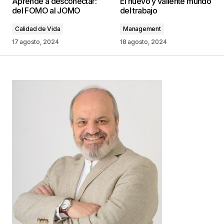
Aprende a desconectar:
El nuevo y valiente mundo
publicada.
Los campos obligatorios están
del FOMO al JOMO
del trabajo
marcados con
*
Calidad de Vida
Management
Comentario
*
17 agosto, 2024
18 agosto, 2024
Your Name
*
Your E-mail
*
Guarda mi nombre, correo electrónico y web en
este navegador para la próxima vez que
comente.
Este sitio esta protegido por
reCAPTCHA y la
Política de