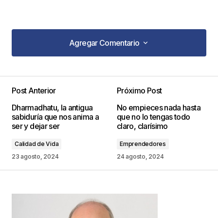
Agregar Comentario
Agregar Comentario
Post Anterior
Próximo Post
Tu dirección de correo electrónico no será
Dharmadhatu, la antigua
No empieces nada hasta
publicada.
Los campos obligatorios están
sabiduría que nos anima a
que no lo tengas todo
marcados con
*
ser y dejar ser
claro, clarísimo
Calidad de Vida
Emprendedores
Comentario
*
23 agosto, 2024
24 agosto, 2024
Your Name
*