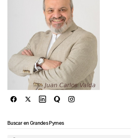
Your E-mail
*
Guarda mi nombre, correo electrónico y web en
este navegador para la próxima vez que
comente.
Este sitio esta protegido por
reCAPTCHA y la
Política de
privacidad
y los
Términos del servicio
de Google
se aplican.
Enviar Comentario
Buscar en Grandes Pymes