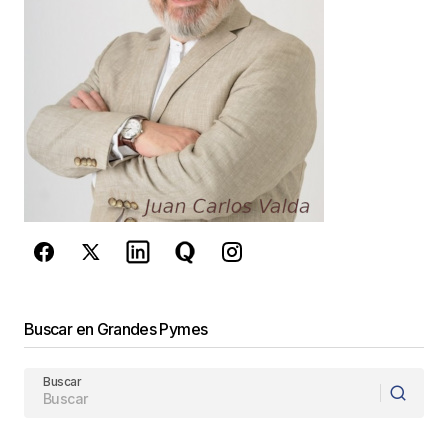
Guarda mi nombre, correo electrónico y web en
este navegador para la próxima vez que
comente.
Este sitio esta protegido por
reCAPTCHA y la
Política de
privacidad
y los
Términos del servicio
de Google
se aplican.
Enviar Comentario
Buscar en Grandes Pymes
Buscar