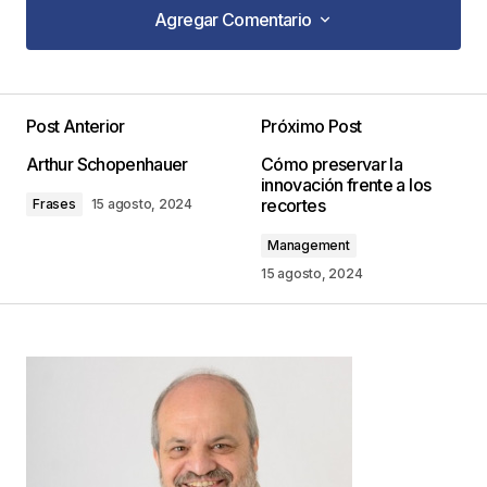
Agregar Comentario
Agregar Comentario
Post Anterior
Próximo Post
Tu dirección de correo electrónico no será
Arthur Schopenhauer
Cómo preservar la
publicada.
Los campos obligatorios están
innovación frente a los
marcados con
*
recortes
Frases
15 agosto, 2024
Management
Comentario
*
15 agosto, 2024
Your Name
*
Your E-mail
*