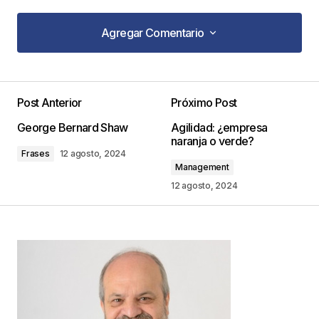
Agregar Comentario
Agregar Comentario
Post Anterior
Próximo Post
Tu dirección de correo electrónico no será
George Bernard Shaw
Agilidad: ¿empresa
publicada.
Los campos obligatorios están
naranja o verde?
marcados con
*
Frases
12 agosto, 2024
Management
Comentario
*
12 agosto, 2024
Your Name
*
Your E-mail
*