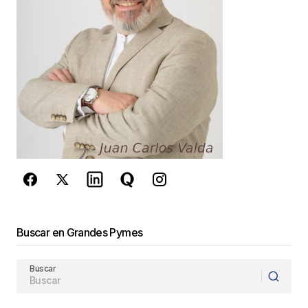
Guarda mi nombre, correo electrónico y web en
este navegador para la próxima vez que
comente.
Este sitio esta protegido por
reCAPTCHA y la
Política de
privacidad
y los
Términos del servicio
de Google
se aplican.
Enviar Comentario
Buscar en Grandes Pymes
Buscar