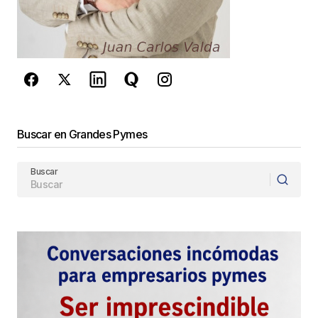
reCAPTCHA y la
Política de
privacidad
y los
Términos del servicio
de Google
se aplican.
Enviar Comentario
Buscar en Grandes Pymes
Buscar