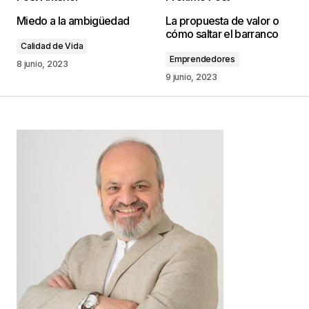
Tu dirección de correo electrónico no será
Miedo a la ambigüedad
La propuesta de valor o
publicada.
Los campos obligatorios están
cómo saltar el barranco
marcados con
*
Calidad de Vida
Emprendedores
8 junio, 2023
Comentario
*
9 junio, 2023
Your Name
*
Your E-mail
*
Guarda mi nombre, correo electrónico y web en
este navegador para la próxima vez que
comente.
Este sitio esta protegido por