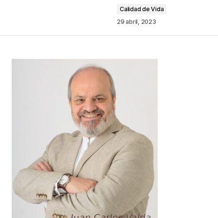
Comentario
*
Calidad de Vida
29 abril, 2023
Your Name
*
Your E-mail
*
Guarda mi nombre, correo electrónico y web en
este navegador para la próxima vez que
comente.
Este sitio esta protegido por
reCAPTCHA y la
Política de
privacidad
y los
Términos del servicio
de Google
se aplican.