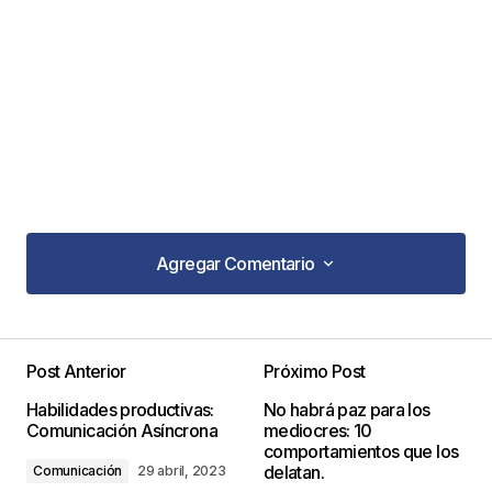
Agregar Comentario
Agregar Comentario
Post Anterior
Próximo Post
Tu dirección de correo electrónico no será
Habilidades productivas:
No habrá paz para los
publicada.
Los campos obligatorios están
Comunicación Asíncrona
mediocres: 10
marcados con
*
comportamientos que los
delatan.
Comunicación
29 abril, 2023