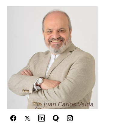
Your Name
*
Your E-mail
*
Guarda mi nombre, correo electrónico y web en
este navegador para la próxima vez que
comente.
Este sitio esta protegido por
reCAPTCHA y la
Política de
privacidad
y los
Términos del servicio
de Google
se aplican.