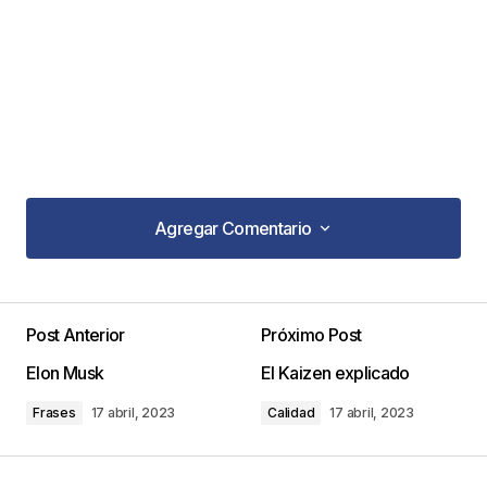
Agregar Comentario
Agregar Comentario
Post Anterior
Próximo Post
Tu dirección de correo electrónico no será
Elon Musk
El Kaizen explicado
publicada.
Los campos obligatorios están
marcados con
*
Frases
17 abril, 2023
Calidad
17 abril, 2023
Comentario
*