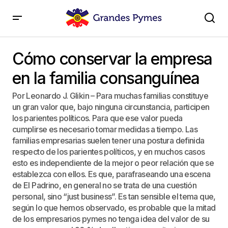
Cómo conservar la empresa en la familia
consanguínea
Cómo conservar la empresa
en la familia consanguínea
Por Leonardo J. Glikin – Para muchas familias constituye
un gran valor que, bajo ninguna circunstancia, participen
los parientes políticos. Para que ese valor pueda
cumplirse es necesario tomar medidas a tiempo. Las
familias empresarias suelen tener una postura definida
respecto de los parientes políticos, y en muchos casos
esto es independiente de la mejor o peor relación que se
establezca con ellos. Es que, parafraseando una escena
de El Padrino, en general no se trata de una cuestión
personal, sino “just business”. Es tan sensible el tema que,
según lo que hemos observado, es probable que la mitad
de los empresarios pymes no tenga idea del valor de su