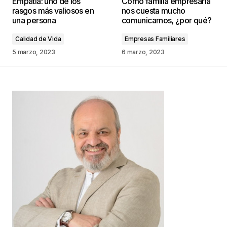
Empatía: uno de los
Como familia empresaria
publicada.
Los campos obligatorios están
rasgos más valiosos en
nos cuesta mucho
marcados con
*
una persona
comunicarnos, ¿por qué?
Calidad de Vida
Empresas Familiares
Comentario
*
5 marzo, 2023
6 marzo, 2023
Your Name
*
Your E-mail
*
Guarda mi nombre, correo electrónico y web en
este navegador para la próxima vez que
comente.
Este sitio esta protegido por
reCAPTCHA y la
Política de