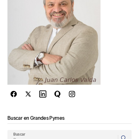
Your E-mail
*
Guarda mi nombre, correo electrónico y web en
este navegador para la próxima vez que
comente.
Este sitio esta protegido por
reCAPTCHA y la
Política de
privacidad
y los
Términos del servicio
de Google
se aplican.
Enviar Comentario
Buscar en Grandes Pymes
Buscar