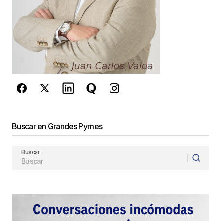
Este sitio esta protegido por
reCAPTCHA y la
Política de
privacidad
y los
Términos del servicio
de Google
se aplican.
Enviar Comentario
Buscar en Grandes Pymes
Buscar