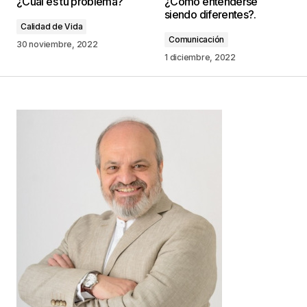
¿Cuál es tu problema?
¿Cómo entenderse
publicada.
Los campos obligatorios están
siendo diferentes?.
marcados con
*
Calidad de Vida
Comunicación
30 noviembre, 2022
Comentario
*
1 diciembre, 2022
Your Name
*
Your E-mail
*
Guarda mi nombre, correo electrónico y web en
este navegador para la próxima vez que
comente.
Este sitio esta protegido por
reCAPTCHA y la
Política de