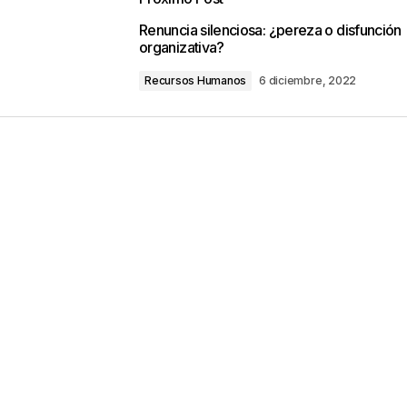
o no será publicada.
Los campos obligatorios están marca
Renuncia silenciosa: ¿pereza o disfunción
organizativa?
Recursos Humanos
6 diciembre, 2022
Your E-mail
*
ico y web en
ez que comente.
por reCAPTCHA y la
Política de privacidad
y
e Google
se aplican.