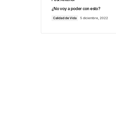
Tu dirección de correo electrónic
¿No voy a poder con esto?
con
*
Calidad de Vida
5 diciembre, 2022
Comentario
*
Your Name
*
Guarda mi nombre, correo electrón
este navegador para la próxima v
Este sitio esta protegido 
los
Términos del servicio d