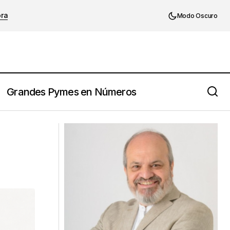
ora
Modo Oscuro
Grandes Pymes en Números
Renuncia silenciosa: ¿pereza o
disfunción organizativa?