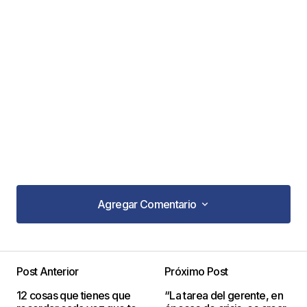
Agregar Comentario
Agregar Comentario
Post Anterior
Próximo Post
Tu dirección de correo electrónico no será
12 cosas que tienes que
“La tarea del gerente, en
publicada.
Los campos obligatorios están