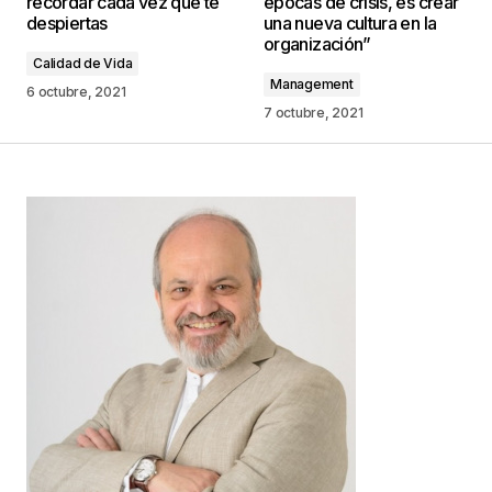
recordar cada vez que te
épocas de crisis, es crear
marcados con
*
despiertas
una nueva cultura en la
organización”
Calidad de Vida
Comentario
*
Management
6 octubre, 2021
7 octubre, 2021
Your Name
*
Your E-mail
*
Guarda mi nombre, correo electrónico y web en
este navegador para la próxima vez que
comente.
Este sitio esta protegido por
reCAPTCHA y la
Política de