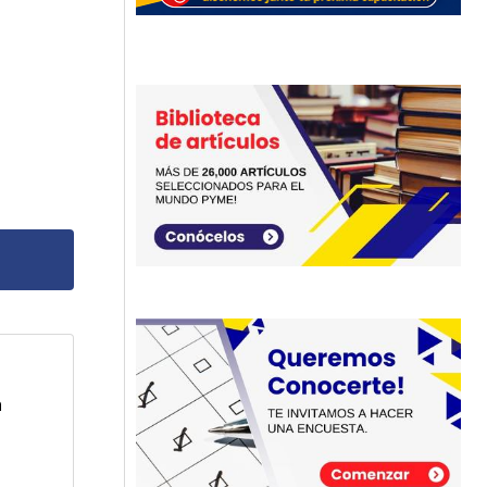
dos
n