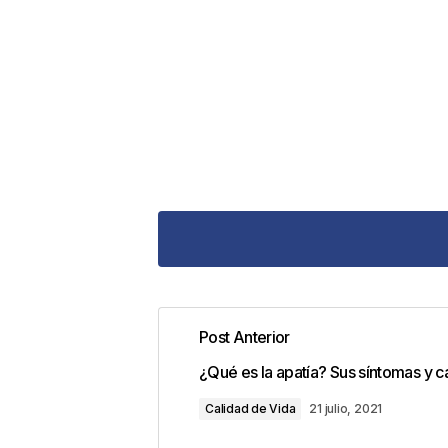
Post Anterior
Tu dirección de correo electrónic
¿Qué es la apatía? Sus síntomas y c
con
*
Calidad de Vida
21 julio, 2021
Comentario
*