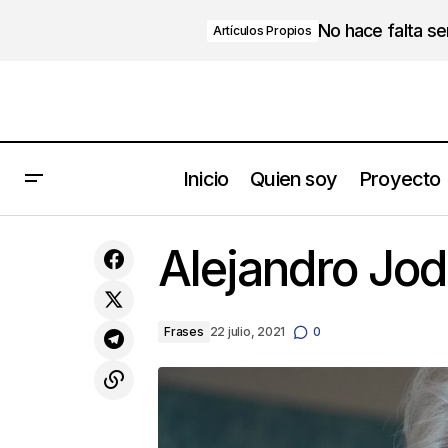
No hace falta s
Artículos Propios
Inicio
Quien soy
Proyecto
¿Qué es la apatía? Sus síntomas y
Alejandro Jo
causas
Frases
22 julio, 2021
0