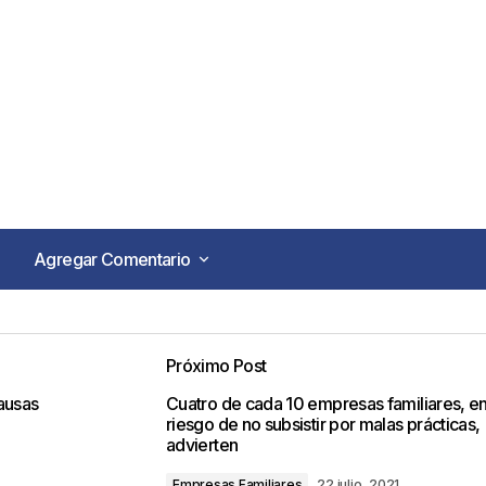
Agregar Comentario
Agregar Comentario
Próximo Post
o no será publicada.
Los campos obligatorios están marca
ausas
Cuatro de cada 10 empresas familiares, e
riesgo de no subsistir por malas prácticas,
advierten
Empresas Familiares
22 julio, 2021