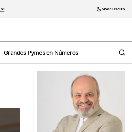
ora
Modo Oscuro
Grandes Pymes en Números
Cuatro de cada 10 empresas
familiares, en riesgo de no subsistir
por malas prácticas, advierten