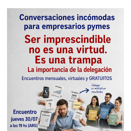
obra del autor visitando el sitio web de su
fundacion:
http://www.fundacionaxelpineda.com
Gracias por acompañarnos !
Juan Carlos Valda
Juan Carlos Valda
26 agosto, 2009 at 9:08 pm
Responder
Tu dirección de correo electrónico no será
publicada.
Los campos obligatorios están
marcados con
*
Comentario
*