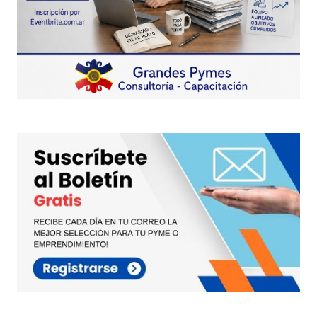
Your Name
*
Your E-mail
*
Guarda mi nombre, correo electrónico y web en
este navegador para la próxima vez que
comente.
Este sitio esta protegido por
reCAPTCHA y la
Política de
privacidad
y los
Términos del servicio
de Google
se aplican.