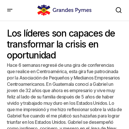
Los líderes son capaces de transformar la crisis en
oportunidad
Los líderes son capaces de
transformar la crisis en
oportunidad
Hace 6 semanas regresé de una gira de conferencias
que realice en Centroamérica, esta gira fue patrocinada
por la Asociación de Pequeños y Medianos Empresarios
Centroamericanos. En Guatemala conocí a Gabriel un
joven de 32 años que ahora es empresario y vive muy
feliz al lado de su familia después de 5 años de haber
vivido y trabajado muy duro en los Estados Unidos. Lo
que me impresionó y me hizo reflexionar sobre la vida de
Gabriel fue cuando el me platicó sus hazañas para lograr
triunfar en los Estados Unidos. Gabriel se desempeñó
como jardinero, cocinero, y mesero en el área de New