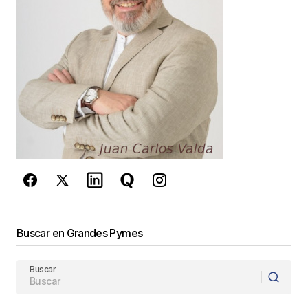
Jorge
26 agosto, 2009 at 6:24 pm
Responder
Estimado Jorge:
Muchas gracias por su comentario. Le
comento que Axel Pineda es Coach
Empresarial y conferencista Internacional en
temas de Liderazgo, Finanzas, y Ventas.
Impulsor de la Fundacion Axel Pineda donde
provee capacitacion en temas de Ventas,
Liderazgo, y Finanzas.
Buscar en Grandes Pymes
Es escritor de varios libros sobre gerencia,
superacion personal, y liderazgo.
Buscar
Ud. puede acceder a mas información sobre la