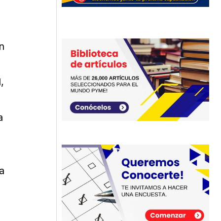
n
,
a
a