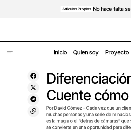
No hace falta s
Artículos Propios
Inicio
Quien soy
Proyecto
Cómo desactivar los 5 tipos de
saboteadores de tu mente que te
R
Diferenciació
impiden avanzar
Cuente cómo 
Por David Gómez – Cada vez que un cliente
muchas personas y una serie de minucios
es la magia o el “detrás de cámaras” qu
se convierte en una oportunidad para dife