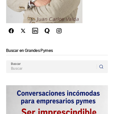
reCAPTCHA y la
Política de
privacidad
y los
Términos del servicio
de Google
se aplican.
Enviar Comentario
Buscar en Grandes Pymes
Buscar