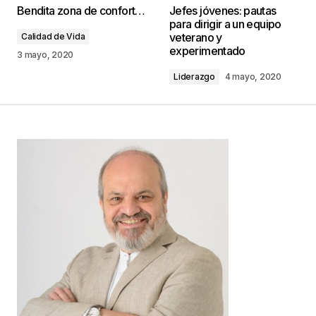
Bendita zona de confort…
Jefes jóvenes: pautas
publicada.
Los campos obligatorios están
para dirigir a un equipo
marcados con
*
veterano y
Calidad de Vida
experimentado
3 mayo, 2020
Comentario
*
Liderazgo
4 mayo, 2020
Your Name
*
Your E-mail
*
Guarda mi nombre, correo electrónico y web en
este navegador para la próxima vez que
comente.
Este sitio esta protegido por