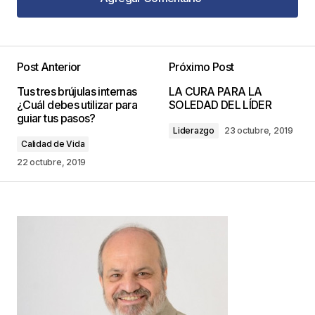
Agregar Comentario
Post Anterior
Próximo Post
Tu dirección de correo electrónico no será
Tus tres brújulas internas
LA CURA PARA LA
publicada.
Los campos obligatorios están
¿Cuál debes utilizar para
SOLEDAD DEL LÍDER
marcados con
*
guiar tus pasos?
Liderazgo
23 octubre, 2019
Calidad de Vida
Comentario
*
22 octubre, 2019
Your Name
*
Your E-mail
*