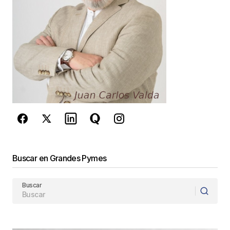
Guarda mi nombre, correo electrónico y web en
este navegador para la próxima vez que
comente.
Este sitio esta protegido por
reCAPTCHA y la
Política de
privacidad
y los
Términos del servicio
de Google
se aplican.
Enviar Comentario
Buscar en Grandes Pymes
Buscar