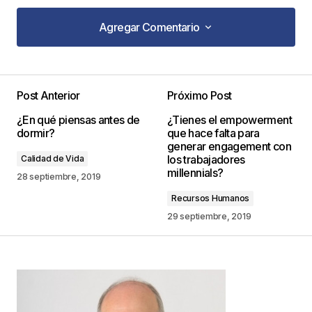
Agregar Comentario
Agregar Comentario
Post Anterior
Próximo Post
Tu dirección de correo electrónico no será
¿En qué piensas antes de
¿Tienes el empowerment
publicada.
Los campos obligatorios están
dormir?
que hace falta para
marcados con
*
generar engagement con
los trabajadores
Calidad de Vida
millennials?
Comentario
*
28 septiembre, 2019
Recursos Humanos
29 septiembre, 2019
Your Name
*
Your E-mail
*