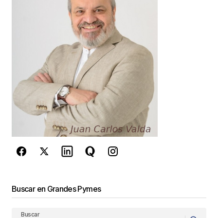
Guarda mi nombre, correo electrónico y web en
este navegador para la próxima vez que
comente.
Este sitio esta protegido por
reCAPTCHA y la
Política de
privacidad
y los
Términos del servicio
de Google
se aplican.
Enviar Comentario
Buscar en Grandes Pymes
Buscar