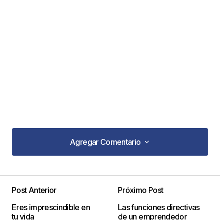
Agregar Comentario
Agregar Comentario
Post Anterior
Próximo Post
Tu dirección de correo electrónico no será
Eres imprescindible en
Las funciones directivas
publicada.
Los campos obligatorios están
tu vida
de un emprendedor
marcados con
*