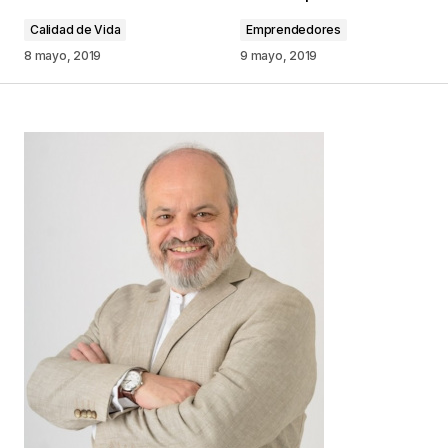
Calidad de Vida
Emprendedores
Comentario
*
8 mayo, 2019
9 mayo, 2019
Your Name
*
Your E-mail
*
Guarda mi nombre, correo electrónico y web en
este navegador para la próxima vez que
comente.
Este sitio esta protegido por
reCAPTCHA y la
Política de
privacidad
y los
Términos del servicio