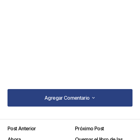
Agregar Comentario
Agregar Comentario
Post Anterior
Próximo Post
Tu dirección de correo electrónico no será
Ahora
Quemar el libro de las
publicada.
Los campos obligatorios están