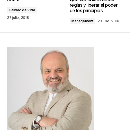
reglas y liberar el poder
marcados con
*
de los principios
Calidad de Vida
27 julio, 2018
Management
28 julio, 2018
Comentario
*
Your Name
*
Your E-mail
*
Guarda mi nombre, correo electrónico y web en
este navegador para la próxima vez que
comente.
Este sitio esta protegido por
reCAPTCHA y la
Política de