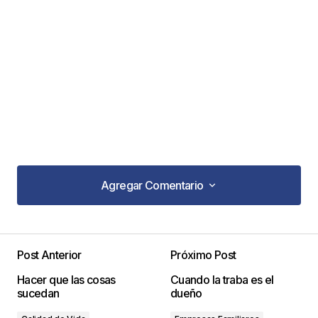
Agregar Comentario
Agregar Comentario
Post Anterior
Próximo Post
Tu dirección de correo electrónico no será
Hacer que las cosas
Cuando la traba es el
publicada.
Los campos obligatorios están
sucedan
dueño
marcados con
*