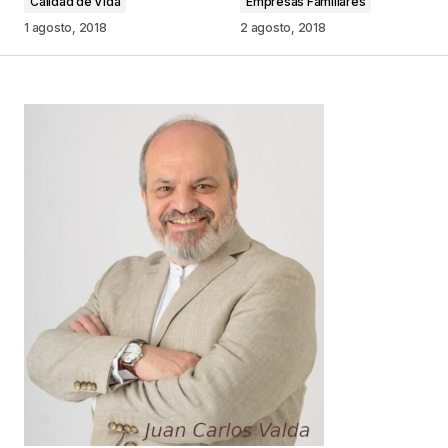
Calidad de Vida
Empresas Familiares
Comentario
*
1 agosto, 2018
2 agosto, 2018
Your Name
*
Your E-mail
*
Guarda mi nombre, correo electrónico y web en
este navegador para la próxima vez que
comente.
Este sitio esta protegido por
reCAPTCHA y la
Política de
privacidad
y los
Términos del servicio
de Google
se aplican.