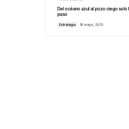
Tu dirección de correo electrónic
Del océano azul al pozo ciego solo 
con
*
paso
Estrategia
16 mayo, 2015
Comentario
*
Your Name
*
Guarda mi nombre, correo electrón
este navegador para la próxima v
Este sitio esta protegido 
los
Términos del servicio d