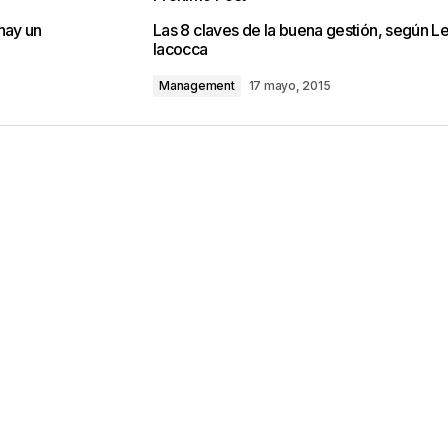
o no será publicada.
Los campos obligatorios están marca
hay un
Las 8 claves de la buena gestión, según L
Iacocca
Management
17 mayo, 2015
Your E-mail
*
ico y web en
ez que comente.
por reCAPTCHA y la
Política de privacidad
y
e Google
se aplican.