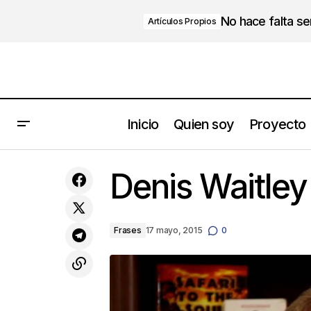
No hace falta s
Artículos Propios
Inicio
Quien soy
Proyecto
Del océano azul al pozo ciego solo hay
Denis Waitley
un paso
Frases
17 mayo, 2015
0