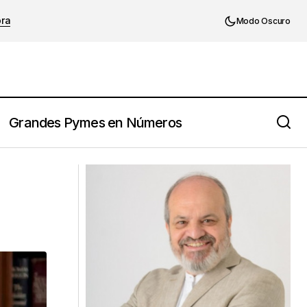
ora
Modo Oscuro
Grandes Pymes en Números
Las 8 claves de la buena gestión,
según Lee Iacocca