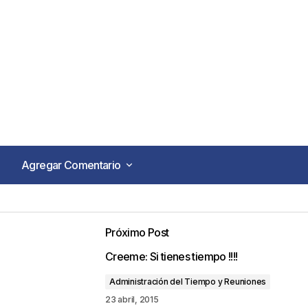
Agregar Comentario
Agregar Comentario
Próximo Post
o no será publicada.
Los campos obligatorios están marca
Creeme: Si tienes tiempo !!!!
Administración del Tiempo y Reuniones
23 abril, 2015