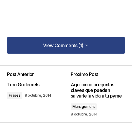
View Comments (1)
View Comments (1)
Post Anterior
Próximo Post
Tu dirección de correo electrónico no será
Terri Guillemets
Aquí cinco preguntas
publicada.
Los campos obligatorios están
claves que pueden
marcados con
*
salvarle la vida a tu pyme
Frases
8 octubre, 2014
Management
Comentario
*
8 octubre, 2014