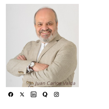
Your Name
*
Your E-mail
*
Guarda mi nombre, correo electrónico y web en
este navegador para la próxima vez que
comente.
Este sitio esta protegido por
reCAPTCHA y la
Política de
privacidad
y los
Términos del servicio
de Google
se aplican.
Enviar Comentario