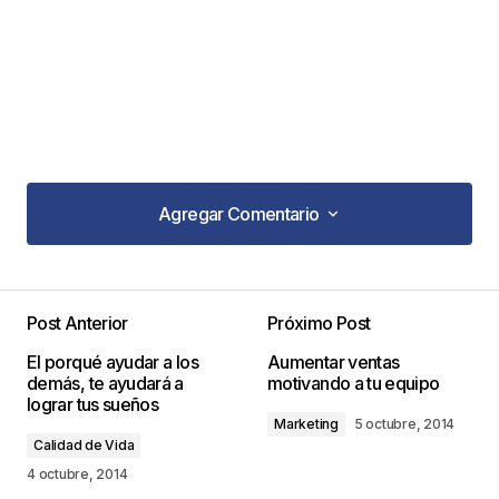
Agregar Comentario
Agregar Comentario
Post Anterior
Próximo Post
Tu dirección de correo electrónico no será
El porqué ayudar a los
Aumentar ventas
publicada.
Los campos obligatorios están
demás, te ayudará a
motivando a tu equipo
marcados con
*
lograr tus sueños
Marketing
5 octubre, 2014
Calidad de Vida
Comentario
*
4 octubre, 2014