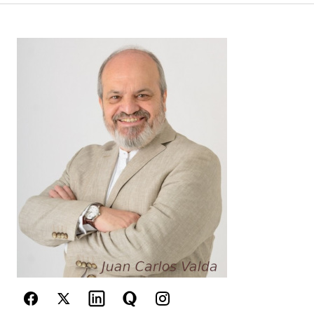
Your Name
*
Your E-mail
*
Guarda mi nombre, correo electrónico y web en
este navegador para la próxima vez que
comente.
Este sitio esta protegido por
reCAPTCHA y la
Política de
privacidad
y los
Términos del servicio
de Google
se aplican.