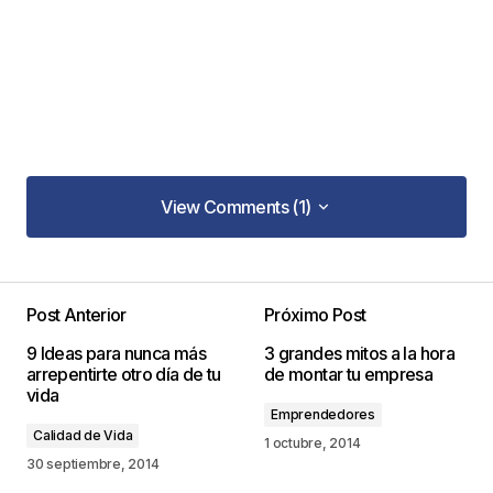
View Comments (1)
View Comments (1)
Post Anterior
Próximo Post
Tu dirección de correo electrónico no será
9 Ideas para nunca más
3 grandes mitos a la hora
publicada.
Los campos obligatorios están
arrepentirte otro día de tu
de montar tu empresa
marcados con
*
vida
Emprendedores
Calidad de Vida
Comentario
*
1 octubre, 2014
30 septiembre, 2014