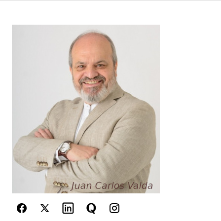
Your Name
*
Your E-mail
*
Guarda mi nombre, correo electrónico y web en
este navegador para la próxima vez que
comente.
Este sitio esta protegido por
reCAPTCHA y la
Política de
privacidad
y los
Términos del servicio
de Google
se aplican.
Enviar Comentario