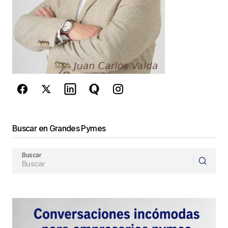
Este sitio esta protegido por
reCAPTCHA y la
Política de
privacidad
y los
Términos del servicio
de Google
se aplican.
Enviar Comentario
Buscar en Grandes Pymes
Buscar