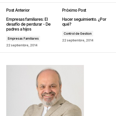
Post Anterior
Próximo Post
Tu dirección de correo electrónico no será
Empresas familiares: El
Hacer seguimiento. ¿Por
publicada.
Los campos obligatorios están
desafío de perdurar - De
qué?
marcados con
*
padres a hijos
Control de Gestion
Empresas Familiares
Comentario
*
22 septiembre, 2014
22 septiembre, 2014
Your Name
*
Your E-mail
*
Guarda mi nombre, correo electrónico y web en
este navegador para la próxima vez que
comente.