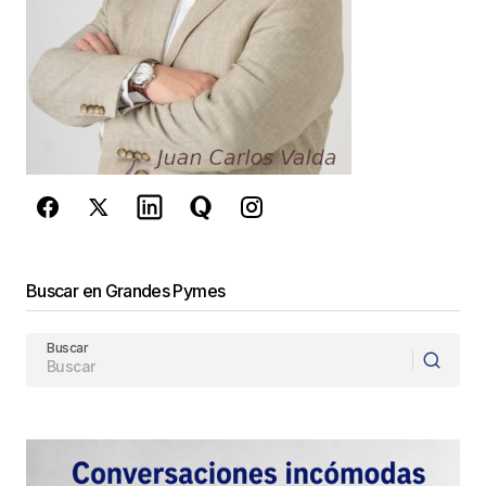
Este sitio esta protegido por
reCAPTCHA y la
Política de
privacidad
y los
Términos del servicio
de Google
se aplican.
Enviar Comentario
Buscar en Grandes Pymes
Buscar