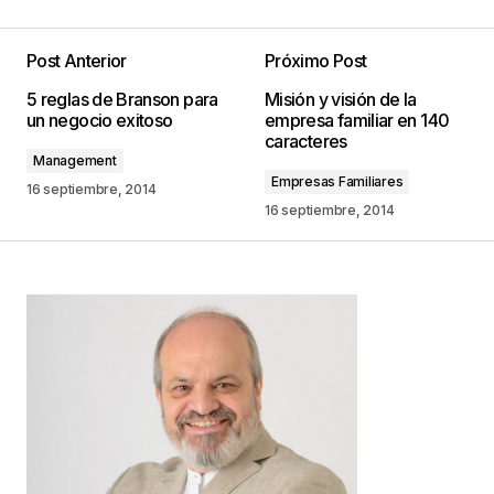
Post Anterior
Próximo Post
Tu dirección de correo electrónico no será
5 reglas de Branson para
Misión y visión de la
publicada.
Los campos obligatorios están
un negocio exitoso
empresa familiar en 140
marcados con
*
caracteres
Management
Empresas Familiares
Comentario
*
16 septiembre, 2014
16 septiembre, 2014
Your Name
*
Your E-mail
*
Guarda mi nombre, correo electrónico y web en
este navegador para la próxima vez que
comente.