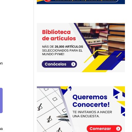
on
na