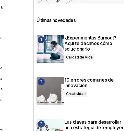
la
Últimas novedades
¿Experimentas Burnout?
as
Aquí te decimos cómo
solucionarlo
Calidad de Vida
os
al
10 errores comunes de
innovación
ca
Creatividad
as
Las claves para desarrollar
una estrategia de ‘employer
ra