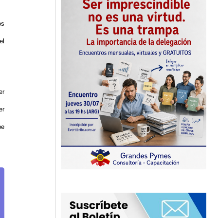
os
el
er
er
be