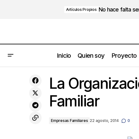
No hace falta s
Artículos Propios
Inicio
Quien soy
Proyecto
¿Por qué vacilamos (presumimos) de
La Organizaci
no tener tiempo para nada?
Familiar
Empresas Familiares
22 agosto, 2014
0