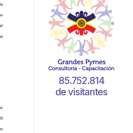
la
mo
el
na
85.752.814
de visitantes
os
93
en