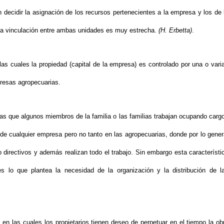
en decidir la asignación de los recursos pertenecientes a la empresa y los de 
 la vinculación entre ambas unidades es muy estrecha.
(H. Erbetta)
.
las cuales la propiedad (capital de la empresa) es controlado por una o vari
resas agropecuarias.
las que algunos miembros de la familia o las familias trabajan ocupando carg
 de cualquier empresa pero no tanto en las agropecuarias, donde por lo gener
 directivos y además realizan todo el trabajo. Sin embargo esta característi
es lo que plantea la necesidad de la organización y la distribución de l
 en las cuales los propietarios tienen deseo de perpetuar en el tiempo la ob