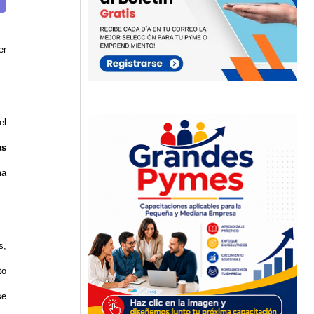
er
el
as
ma
s,
to
se