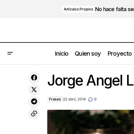
No hace falta s
Artículos Propios
Inicio
Quien soy
Proyecto
La gran diferencia entre el “logro” y el
Jorge Angel L
“éxito” NUNCA la olvides
Frases
22 abril, 2014
0