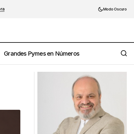
ora
Modo Oscuro
Grandes Pymes en Números
¿Cuándo hay que preparar el plan de
sucesión?