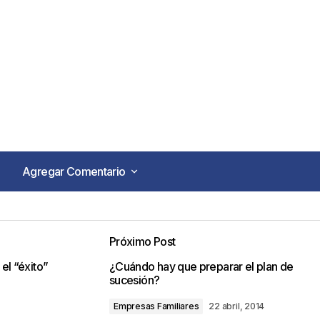
Agregar Comentario
Agregar Comentario
Próximo Post
o no será publicada.
Los campos obligatorios están marca
 el “éxito”
¿Cuándo hay que preparar el plan de
sucesión?
Empresas Familiares
22 abril, 2014